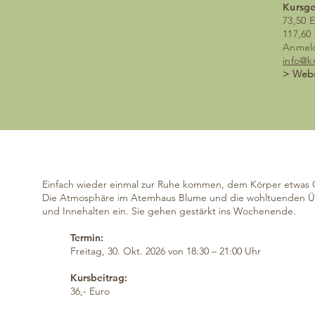
Kursg
73,50 
117,60
Anmeld
info@k
> Webs
Einfach wieder einmal zur Ruhe kommen, dem Körper etwas G
Die Atmosphäre im Atemhaus Blume und die wohltuenden Ü
und Innehalten ein. Sie gehen gestärkt ins Wochenende.
Termin:
Freitag, 30. Okt. 2026 von 18:30 – 21:00 Uhr
Kursbeitrag:
36,- Euro