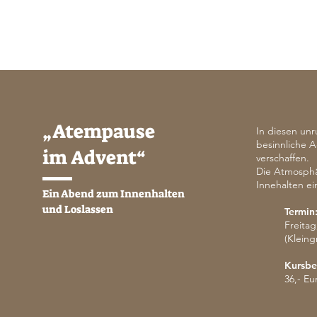
„
Atempause
In diesen unr
besinnliche 
im Advent
“
verschaffen.
Die Atmosphä
Innehalten ei
Ein Abend zum Innenhalten
und Loslassen
Termin
Freitag
(Kleing
Kursbe
36,- Eu